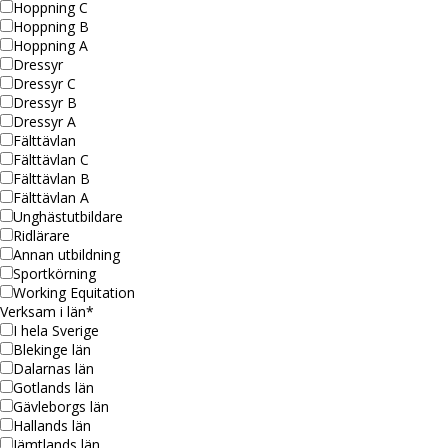
Hoppning C
Hoppning B
Hoppning A
Dressyr
Dressyr C
Dressyr B
Dressyr A
Fälttävlan
Fälttävlan C
Fälttävlan B
Fälttävlan A
Unghästutbildare
Ridlärare
Annan utbildning
Sportkörning
Working Equitation
Verksam i län
*
I hela Sverige
Blekinge län
Dalarnas län
Gotlands län
Gävleborgs län
Hallands län
Jämtlands län