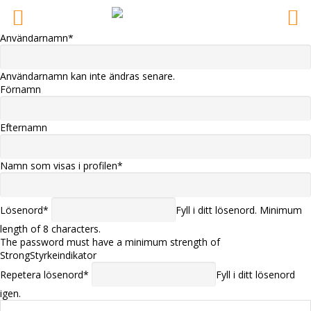
Namn på ryttaren
Användarnamn
*
Användarnamn kan inte ändras senare.
Förnamn
Efternamn
Namn som visas i profilen
*
Lösenord
*
Fyll i ditt lösenord. Minimum
length of 8 characters.
The password must have a minimum strength of
Strong
Styrkeindikator
Repetera lösenord
*
Fyll i ditt lösenord
igen.