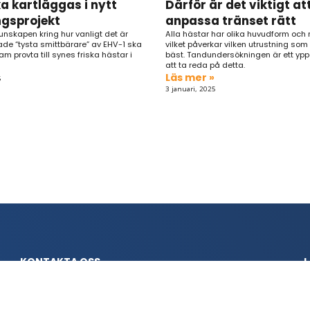
ka kartläggas i nytt
Därför är det viktigt at
ngsprojekt
anpassa tränset rätt
kunskapen kring hur vanligt det är
Alla hästar har olika huvudform och
de “tysta smittbärare” av EHV-1 ska
vilket påverkar vilken utrustning so
am provta till synes friska hästar i
bäst. Tandundersökningen är ett ypperl
att ta reda på detta.
Läs mer »
5
3 januari, 2025
KONTAKTA OSS
L
info@tranarportalen.se