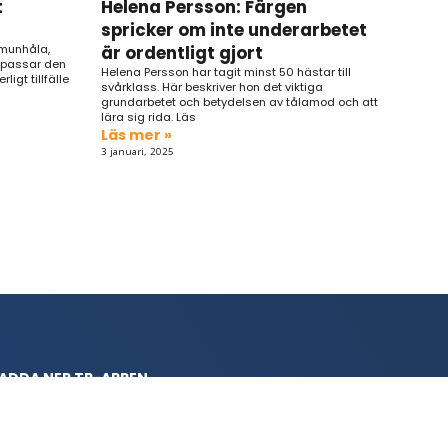
t
Helena Persson: Färgen
spricker om inte underarbetet
 munhåla,
är ordentligt gjort
m passar den
Helena Persson har tagit minst 50 hästar till
igt tillfälle
svårklass. Här beskriver hon det viktiga
grundarbetet och betydelsen av tålamod och att
lära sig rida. Läs
Läs mer »
3 januari, 2025
ADDA NER TP-APPEN