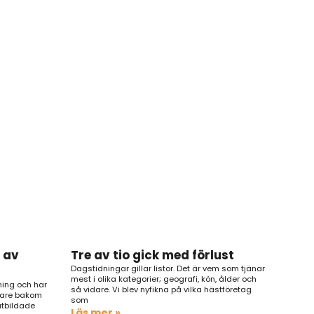
 av
Tre av tio gick med förlust
Dagstidningar gillar listor. Det är vem som tjänar
mest i olika kategorier; geografi, kön, ålder och
ning och har
så vidare. Vi blev nyfikna på vilka hästföretag
ttare bakom
som
utbildade
Läs mer »