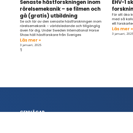
Senaste hästforskningen inom
EHV-1 s
rörelsemekanik – se filmen och
forskni
gå (gratis) utbildning
För att öka 
med så kalla
Se och lär av den senaste hästforskningen inom
ett forskarte
rörelsemekanik – världsledande och tillgänglig
Läs mer »
även för dig. Under Sweden International Horse
3 januari, 202
Show höll hästforskare från Sveriges
Läs mer »
3 januari, 2025
GENVÄGAR
Sök tränare