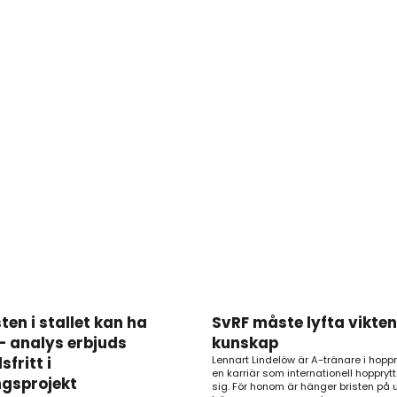
en i stallet kan ha
SvRF måste lyfta vikten
– analys erbjuds
kunskap
fritt i
Lennart Lindelöw är A-tränare i hopp
en karriär som internationell hoppry
ngsprojekt
sig. För honom är hänger bristen på 