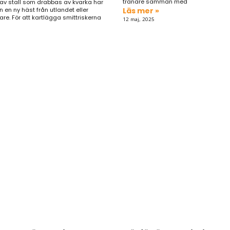
tränare samman med
 av stall som drabbas av kvarka har
in en ny häst från utlandet eller
Läs mer »
re. För att kartlägga smittriskerna
12 maj, 2025