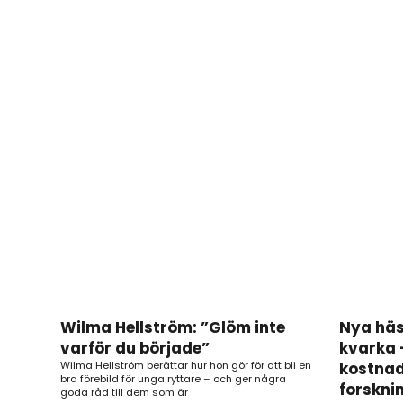
Wilma Hellström: ”Glöm inte
Nya häst
varför du började”
kvarka 
Wilma Hellström berättar hur hon gör för att bli en
kostnads
bra förebild för unga ryttare – och ger några
forskni
goda råd till dem som är