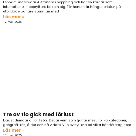
Lennart Lindelöw är A-tränare i hoppning och har en karriär som
internationell hoppryttare bakom sig. För honom är hänger bristen på
utbildade tränare samman med
Läs mer »
12 maj, 2025
Tre av tio gick med förlust
Dagstidningar gillar listor. Det är vem som tjänar mest i olika kategorier;
geografi, kön, ålder och så vidare. Vi blev nyfikna på vilka hästföretag som
Läs mer »
11 maj, 2025