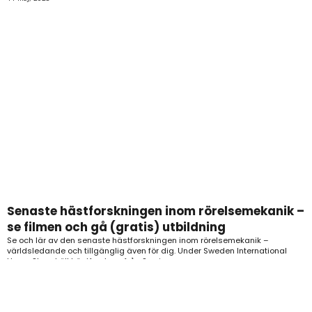
Senaste hästforskningen inom rörelsemekanik –
se filmen och gå (gratis) utbildning
Se och lär av den senaste hästforskningen inom rörelsemekanik –
världsledande och tillgänglig även för dig. Under Sweden International
Horse Show höll hästforskare från Sveriges
Läs mer »
3 januari, 2025